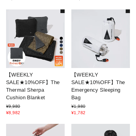
【WEEKLY
【WEEKLY
SALE★10%OFF】The
SALE★10%OFF】The
Thermal Sherpa
Emergency Sleeping
Cushion Blanket
Bag
¥9,980
¥1,980
¥8,982
¥1,782