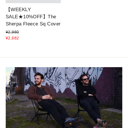
【WEEKLY
SALE★10%OFF】The
Sherpa Fleece Sq Cover
¥2,980
¥2,682