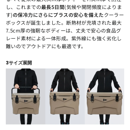
し、これまでの
最長5日間
(気候や開閉頻度によりま
す)
の保冷力にさらにプラスの安心を備えた
クーラー
ボックスが誕生しました。断熱材が充填された最大
7.5cm厚の強靭なボディーは、丈夫で安心の食品グ
レード素材による一体形成。紫外線にも強く劣化し
難いのでアウトドアにも最適です。
3サイズ展開