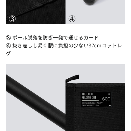
③ ポール脱落を防ぎ一発で通せるガード
④ 抜き差しし易く腰に負担の少ない37cmコットレ
グ